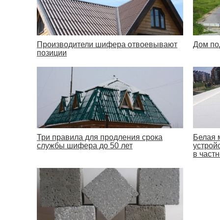
Производители шифера отвоевывают
Дом по
позиции
Три правила для продления срока
Белая 
службы шифера до 50 лет
устрой
в част