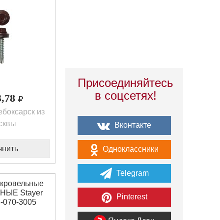
Присоединяйтесь
в соцсетях!
3,78
боксарск из
сквы
Вконтакте
чнить
Одноклассники
Telegram
кровельные
ЫЕ Stayer
Pinterest
-070-3005