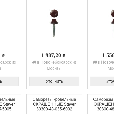
0
1 987,20
1 55
сарск из
в Новочебоксарск из
в Новоче
ы
Москвы
Мо
ь
Уточнить
Уто
вельные
Саморезы кровельные
Саморезы 
Stayer
ОКРАШЕННЫЕ Stayer
ОКРАШЕНН
5-5005
30300-48-035-6002
30300-48