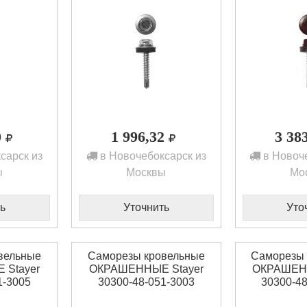
0
1 996,32
3 38
сарск из
в Новочебоксарск из
в Новоче
ы
Москвы
Мо
ь
Уточнить
Уто
вельные
Саморезы кровельные
Саморезы 
Stayer
ОКРАШЕННЫЕ Stayer
ОКРАШЕНН
1-3005
30300-48-051-3003
30300-48