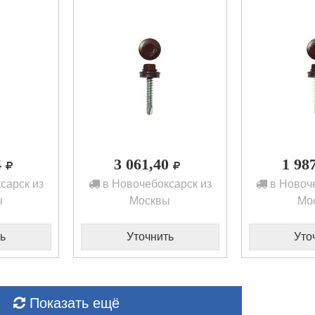
4
3 061,40
1 98
сарск из
в Новочебоксарск из
в Новоче
ы
Москвы
Мо
ь
Уточнить
Уто
Показать ещё