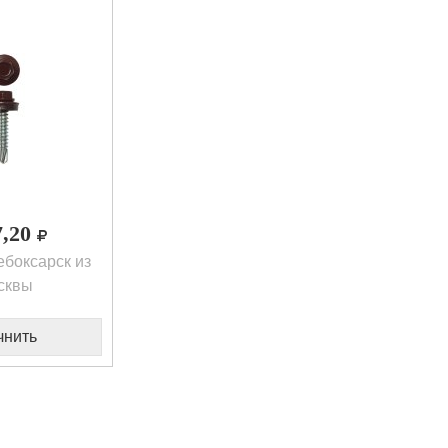
7,20
боксарск из
сквы
чнить