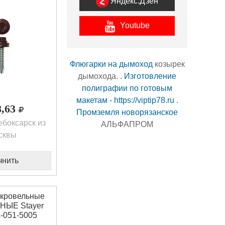
Яндекс.Дзен
Youtube
Флюгарки на дымоход
козырек
дымохода. .
Изготовление
полиграфии по готовым
макетам - https://viptip78.ru
.
8,63
Промземля новорязанское
боксарск из
АЛЬФАПРОМ
сквы
чнить
кровельные
ЫЕ Stayer
-051-5005