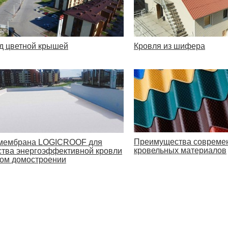
д цветной крышей
Кровля из шифера
Преимущества совреме
мембрана LOGICROOF для
кровельных материалов
ства энергоэффективной кровли
ном домостроении