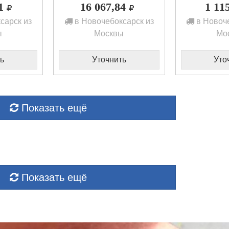
51
16 067,84
1 11
сарск из
в Новочебоксарск из
в Новоче
ы
Москвы
Мо
ь
Уточнить
Уто
Показать ещё
Показать ещё