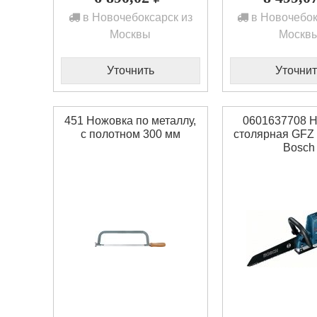
в Новочебоксарск из
в Новочебок
Москвы
Москв
Уточнить
Уточнит
451 Ножовка по металлу,
0601637708 
с полотном 300 мм
столярная GFZ 
Bosch