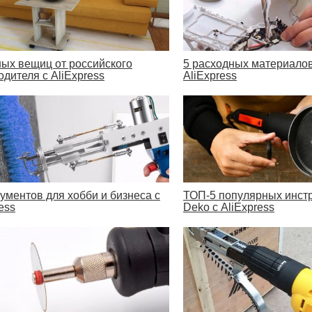
ных вещиц от российского
5 расходных материалов
одителя с AliExpress
AliExpress
рументов для хобби и бизнеса с
ТОП-5 популярных инст
ess
Deko с AliExpress