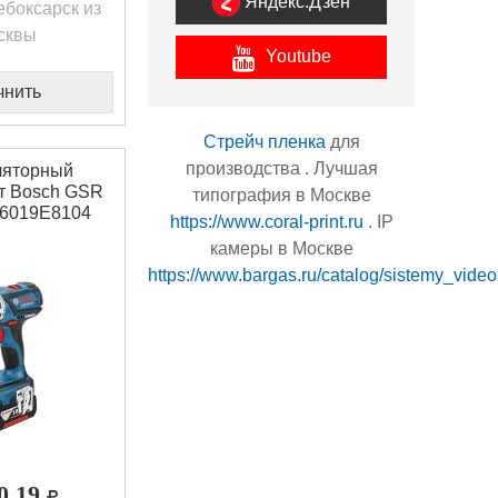
Яндекс.Дзен
боксарск из
сквы
Youtube
чнить
Стрейч пленка
для
производства . Лучшая
ляторный
т Bosch GSR
типография в Москве
06019E8104
https://www.coral-print.ru
. IP
камеры в Москве
https://www.bargas.ru/catalog/sistemy_vide
00,19