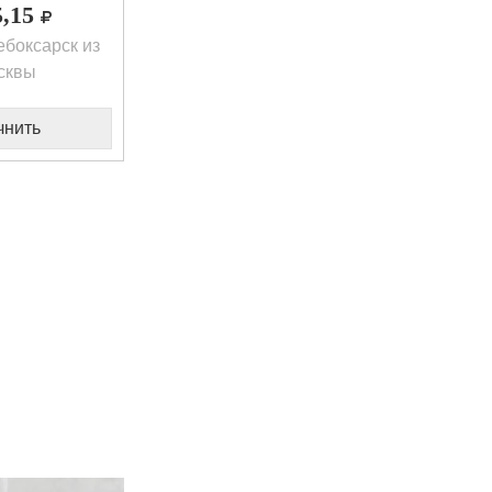
5,15
боксарск из
сквы
чнить