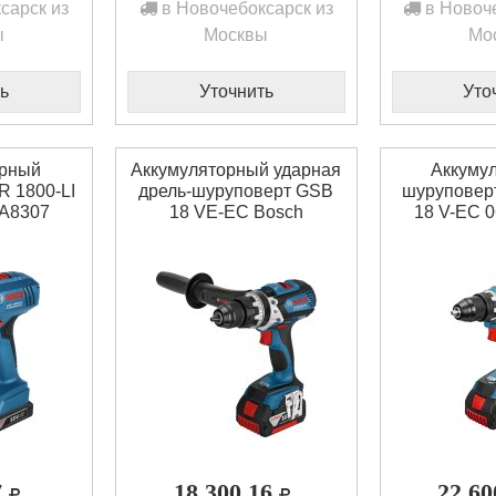
сарск из
в Новочебоксарск из
в Новоче
ы
Москвы
Мо
ь
Уточнить
Уто
орный
Аккумуляторный ударная
Аккуму
R 1800-LI
дрель-шуруповерт GSB
шуруповер
9A8307
18 VE-EC Bosch
18 V-EC 
06019F1300
7
18 300,16
22 6