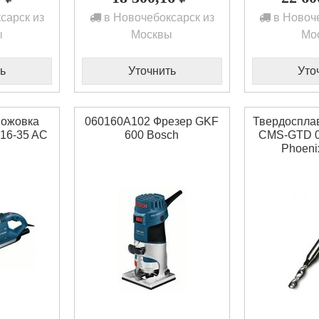
сарск из
в Новочебоксарск из
в Новоче
ы
Москвы
Мо
ь
Уточнить
Уто
Ножовка
060160A102 Фрезер GKF
Твердосплав
16-35 AC
600 Bosch
CMS-GTD 0,
Phoenix