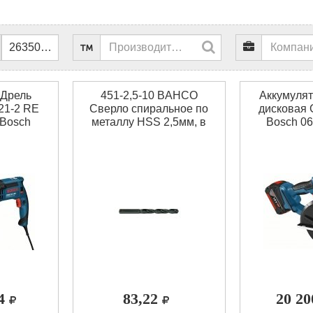
 Дрель
451-2,5-10 BAHCO
Аккумулят
21-2 RE
Сверло спиральное по
дисковая 
 Bosch
металлу HSS 2,5мм, в
Bosch 0
упаковке 10 шт.
14
83,22
20 2