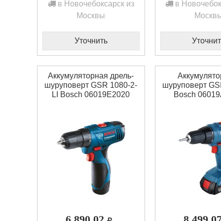
в Новочебоксарск из
в Новочебок
Москвы
Москв
Уточнить
Уточнит
Аккумуляторная дрель-
Аккумулят
шуруповерт GSR 1080-2-
шуруповерт GS
LI Bosсh 06019E2020
Bosch 0601
6 890,02
8 499,0