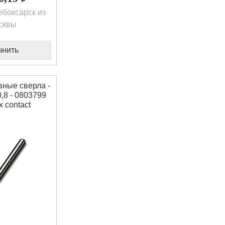
боксарск из
сквы
чнить
ные сверла -
8 - 0803799
 contact